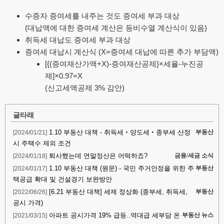
수증자 증여세를 내주는 것도 증여세 부과 대상
(대납액에 대한 증여세 계산은 등비수열 계산식이 있음)
취득세 대납도 증여세 부과 대상
증여세 대납시 계산식 (X=증여세 대납에 따른 추가 부담액)
[{(증여재산가액+X)-증여재산공제}×세율-누진공
제]×0.97=X
(신고세액공제 3% 감안)
글타래
1.10 부동산 대책 - 취득세‧양도세‧종부세 산정
[2024/01/21]
부동산
시 주택수 제외 조건
퇴사했는데 연말정산은 어떡하죠?
[2024/01/18]
금융/세금 소식
1.10 부동산 대책 (원문) - 국민 주거안정을 위한 주
[2024/01/17]
부동산
택공급 확대 및 건설경기 보완방안
[6.21 부동산 대책] 세제 정상화 (종부세, 취득세,
[2022/06/26]
부동산
공시 가격)
아파트 공시가격 19% 급등..역대급 세부담 온
[2021/03/15]
부동산 뉴스