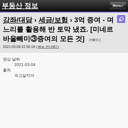
부동산 정보
Menu
강좌/대담
›
세금/보험
› 3억 증여 - 며
느리를 활용해 반 토막 냈죠. [미네르
바올빼미③증여의 모든 것]
거북이 |
2021.03.09 22:50:18 |
메뉴 건너뛰기
영상 날짜
2021-03-04
출처
속고살지마