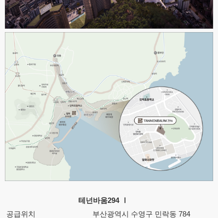
테넌바움294 Ⅰ
공급위치
부산광역시 수영구 민락동 784