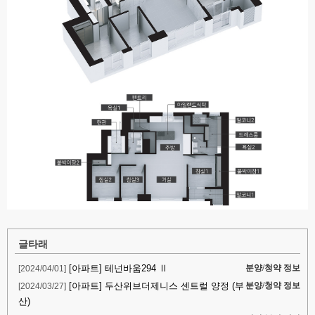
글타래
[아파트] 테넌바움294 Ⅱ
[2024/04/01]
분양/청약 정보
[아파트] 두산위브더제니스 센트럴 양정 (부
[2024/03/27]
분양/청약 정보
산)