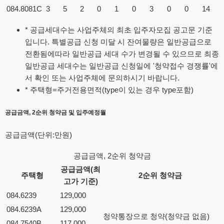
084.8081C
3
5
2
0
1
0
3
0
0
14
* 공급세대수는 사업주체의 최초 입주자모집 공고문 기준
입니다. 특별공급 신청 미달 시 잔여물량은 일반공급으로
전환됨에따라 일반공급 세대 수가 변경될 수 있으므로 최종
일반공급 세대수는 일반공급 신청일에 '청약접수 경쟁률'에
서 확인 또는 사업주체에 문의하시기 바랍니다.
* 주택형=주거전용면적(type이 있는 경우 type포함)
공급금액, 2순위 청약금 및 입주예정월
공급금액(단위:만원)
공급금액, 2순위 청약금
공급금액(최
주택형
2순위 청약금
고가 기준)
084.6239
129,000
084.6239A
129,000
청약통장으로 청약(청약금 없음)
084.7540B
117,000