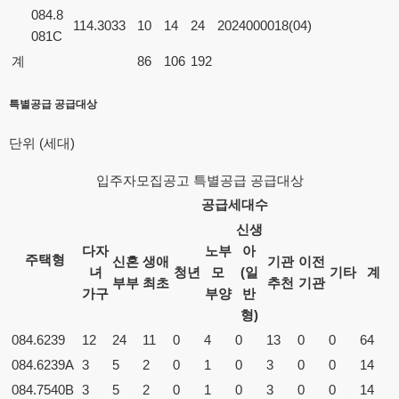
084.8
114.3033
10
14
24
2024000018(04)
081C
계
86
106
192
특별공급 공급대상
단위 (세대)
입주자모집공고 특별공급 공급대상
공급세대수
신생
다자
노부
아
주택형
신혼
생애
기관
이전
녀
청년
모
(일
기타
계
부부
최초
추천
기관
가구
부양
반
형)
084.6239
12
24
11
0
4
0
13
0
0
64
084.6239A
3
5
2
0
1
0
3
0
0
14
084.7540B
3
5
2
0
1
0
3
0
0
14