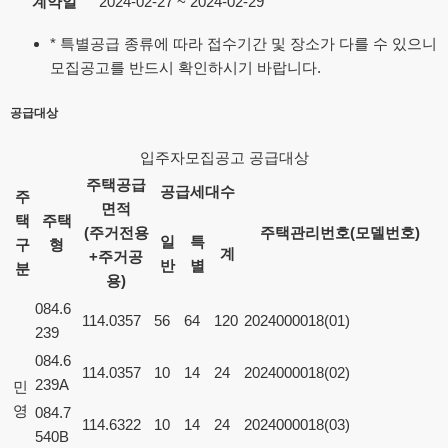
계약일
2024-02-27 ~ 2024-02-29
* 특별공급 종류에 따라 접수기간 및 장소가 다를 수 있으니
모집공고를 반드시 확인하시기 바랍니다.
공급대상
입주자모집공고 공급대상
주택공급
공급세대수
주
면적
택
주택
(주거전용
주택관리번호(모델번호)
일
특
구
형
계
+주거공
반
별
분
용)
084.6
114.0357
56
64
120
2024000018(01)
239
084.6
114.0357
10
14
24
2024000018(02)
239A
민
영
084.7
114.6322
10
14
24
2024000018(03)
540B