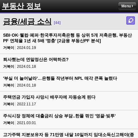
부동산 정보
Menu
금융/세금 소식
[44]
SBI·OK·웰컴·페퍼·한국투자저축은행 등 상위 5개 저축은행, 부동산
PF 연체율 1년 새 5배 '껑충' [2금융 부동산PF 분석]
거북이
2024.01.19
퇴사했는데 연말정산은 어떡하죠?
거북이
2024.01.18
'부실 더 늘어날라'…은행들 작년부터 NPL 매각 큰폭 늘렸다
거북이
2024.01.18
주택연금 가입자 사망시 배우자에 자동승계 된다
거북이
2022.11.17
주식시장 정체에 대출금리 상승 부담..한풀 꺾인 '영끌·빚투'
거북이
2021.03.01
고가주택 지분보유자 등 71만명 내달 10일까지 임대소득신고해야(종