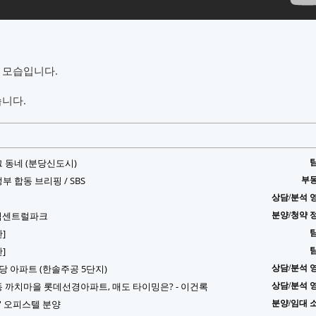
 모습입니다.
습니다.
그 동네 (분당신도시)
정부 합동 브리핑 / SBS
부
상담/분석 
란역센트럴파크
분양/청약 
]
]
분당 아파트 (한솔주공 5단지)
상담/분석 
동 까치마을 롯데선경아파트, 매도 타이밍은? - 이건록
상담/분석 
' 오피스텔 분양
분양/임대 