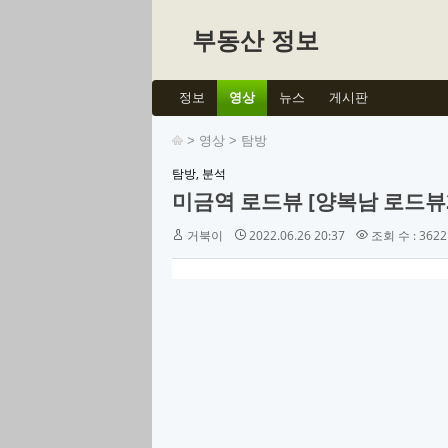
부동산 정보
정보
영상
뉴스
게시판
>
영상
>
탐방
탐방, 분석
미금역 로드뷰 [양복남 로드뷰
거북이
2022.06.26 20:37
조회 수 : 3622