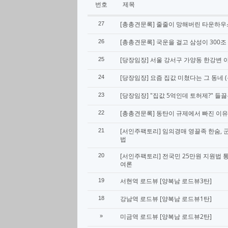
번호
제목
[총총견문록] 줄줄이 망해버린 타운하우
27
[총총견문록] 국운을 걸고 삼성이 300
26
[당장임장] 서울 강서구 가양동 한강변 
25
[당장임장] 요즘 집값 미쳤다는 그 동네 
24
[당장임장] "집값 5억인데 토허제?" 들
23
[총총견문록] 동탄이 규제에서 빠진 이유
22
[서인주팩토리] 임의경매 영끌족 한숨, 
21
법
[서인주팩토리] 전국민 25만원 지원법
20
여론
서현역 로드뷰 [양복남 로드뷰3탄]
19
강남역 로드뷰 [양복남 로드뷰1탄]
18
미금역 로드뷰 [양복남 로드뷰2탄]
»