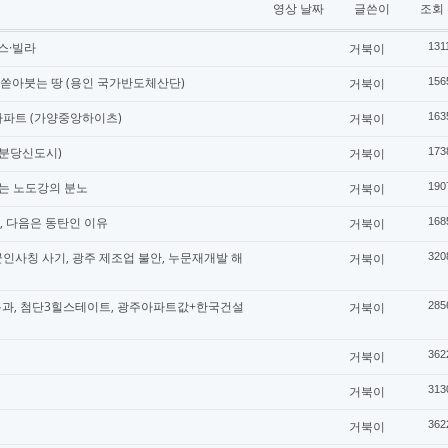
영상 날짜
글쓴이
조회
스·빌라
거북이
131
조 쏟아붓는 땅 (용인 국가반도체산단)
거북이
156
아파트 (가양중앙하이츠)
거북이
163
(분당신도시)
거북이
173
끓는 노도강의 분노
거북이
190
, 다음은 동탄인 이유
거북이
168
군인사칭 사기, 광주 제조업 불안, 누문재개발 해
거북이
320
 통과, 첨단3힐스테이트, 광주아파트값+한국건설
거북이
285
거북이
362
거북이
313
거북이
362