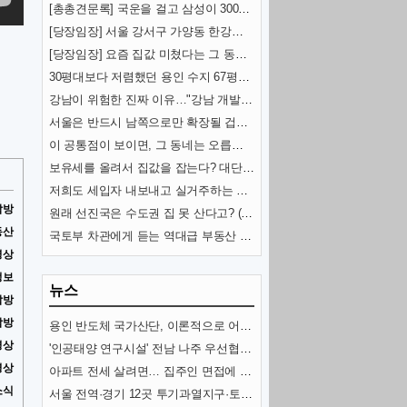
[총총견문록] 국운을 걸고 삼성이 300조 쏟아붓는 땅 (용인 국가반도체산단)
[당장임장] 서울 강서구 가양동 한강변 아파트 (가양중앙하이츠)
[당장임장] 요즘 집값 미쳤다는 그 동네 (분당신도시)
30평대보다 저렴했던 용인 수지 67평형 아파트 1,2편
강남이 위험한 진짜 이유…"강남 개발자들이 가장 후회한 '이것'이 남긴 이 땅의 한계" (김시덕)
서울은 반드시 남쪽으로만 확장될 겁니다 (김시덕 박사)
이 공통점이 보이면, 그 동네는 오릅니다! (제2의 강남?) (도시문헌학자 김시덕)
보유세를 올려서 집값을 잡는다? 대단한 착각입니다. (서울대 김경민 교수)
저희도 세입자 내보내고 실거주하는 게 맞나요? (앞으로 전월세 난리 나는 이유)
탐방
원래 선진국은 수도권 집 못 산다고? (+ 이상경 국토부차관 뒷이야기)
동산
국토부 차관에게 듣는 역대급 부동산 대책의 의미 [이상경 국토부 제1차관]
영상
정보
뉴스
탐방
탐방
용인 반도체 국가산단, 이론적으로 어려운 까닭
영상
'인공태양 연구시설' 전남 나주 우선협상대상자 선정(종합)
영상
아파트 전세 살려면… 집주인 면접에 6개월 인턴까지?
소식
서울 전역·경기 12곳 투기과열지구·토지거래허가구역 지정