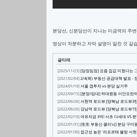
분당선, 신분당선이 지나는 미금역의 주변
영상이 차분하고 자막 설명이 알찬 것 같
글타래
[당장임장] 요즘 집값 미쳤다는 
[2025/11/23]
2/4(목) 부동산 공급대책 발표 - 
[2021/02/04]
서울 갭투자 vs 분당 실거주
[2024/01/19]
[분양/임대] 하대원동 이안모
[2022/09/15]
서현역 로드뷰 [양복남 로드뷰3탄
[2022/06/26]
강남역 로드뷰 [양복남 로드뷰1탄
[2022/06/26]
여유자금 3억! 서초 다세대 VS 
[2022/02/10]
[生生 부동산 클리닉] 분당 구미
[2022/01/31]
접근성 높은 '라포르테 블랑 서현
[2022/01/30]