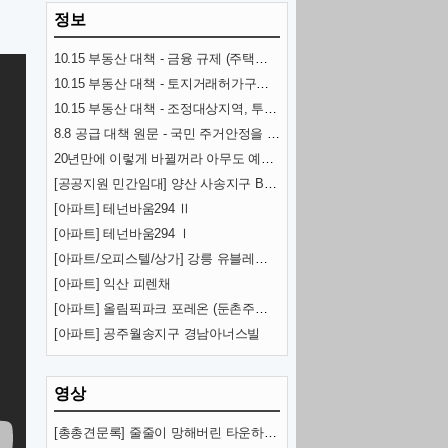
정보
10.15 부동산 대책 - 금융 규제 (주택담보대출, 스트레스 금리, 전세대출 DSR)
10.15 부동산 대책 - 토지거래허가구역 추가 지정과 규제 내용
10.15 부동산 대책 - 조정대상지역, 투기과열지구 추가 지정과 규제 내용
8.8 공급 대책 원문 - 국민 주거안정을 위한 주택공급 확대방안
20년만에 이렇게 바뀔꺼라 아무도 예상 못한 교통수단 (KTX)
[공공지원 민간임대] 양산 사송지구 B-8BL 사송 롯데캐슬
[아파트] 테넌바움294 Ⅱ
[아파트] 테넌바움294 Ⅰ
[아파트/오피스텔/상가] 강릉 유블레스 리센트
[아파트] 익산 피렌채
[아파트] 올림픽파크 포레온 (둔촌주공 재건축)
[아파트] 공주월송지구 경남아너스빌
영상
[총총견문록] 줄줄이 망해버린 타운하우스·빌라