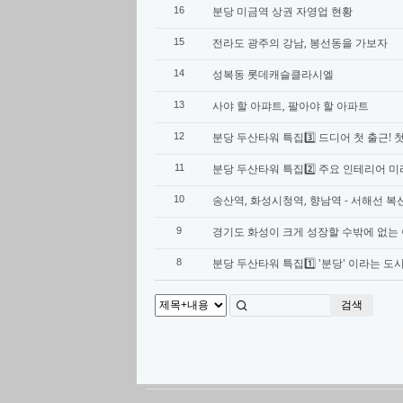
분당 미금역 상권 자영업 현황
16
전라도 광주의 강남, 봉선동을 가보자
15
성복동 롯데캐슬클라시엘
14
사야 할 아퍄트, 팔아야 할 아파트
13
분당 두산타워 특집3️⃣ 드디어 첫 출근! 
12
분당 두산타워 특집2️⃣ 주요 인테리어 
11
송산역, 화성시청역, 향남역 - 서해선 
10
경기도 화성이 크게 성장할 수밖에 없는
9
분당 두산타워 특집1️⃣ '분당' 이라는 
8
검색