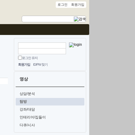
로그인
회원가입
로그인 유지
회원가입
ID/PW 찾기
영상
상담/분석
탐방
강좌/대담
인테리어/집들이
다큐/시사