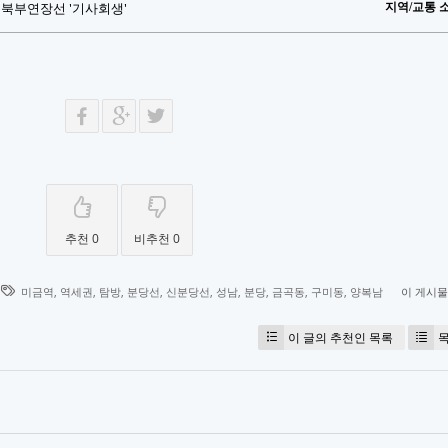
서북부연장선 '기사회생'
지역/교통 
추천 0
비추천 0
미금역
,
역세권
,
탐방
,
분당선
,
신분당선
,
성남
,
분당
,
금곡동
,
구미동
,
양복남
이 게시
이 글의 추천인 목록