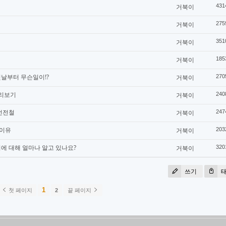
거북이
431
거북이
275
거북이
351
거북이
185
첫날부터 무슨일이!?
거북이
270
미리보기
거북이
240
복선전철
거북이
247
 이유
거북이
203
도시에 대해 얼마나 알고 있나요?
거북이
320
쓰기
1
첫 페이지
2
끝 페이지