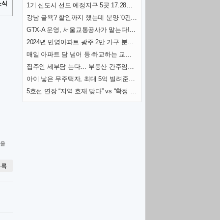
소식
1기 신도시 선도 예정지구 5곳 17.28㎢ 토지거래허가구역 지정
강남 굴욕? 할인까지 했는데 분양 '0건'…통째로 공매 나온 이곳
GTX-A 운영, 서울교통공사가 맡는다! 내년 개통 준비 착착
2024년 민영아파트 광주 2만 가구 분양 예정
매일 아파트 담 넘어 등·하교하는 교대생들…무슨 일?
집주인 세부담 는다… 부동산 간주임대료 이자율 3.5%로 인상
아이 낳은 무주택자, 최대 5억 빌려준다…특례대출 살펴보니
5호선 연장 “지역 호재 맞다” vs “확정 아니고, 시장침체”… 전문가 전망 엇갈려
물을
목록