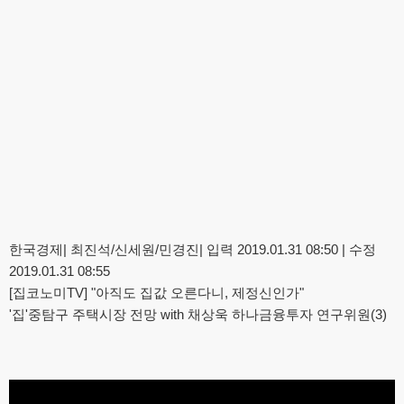
한국경제| 최진석/신세원/민경진| 입력 2019.01.31 08:50 | 수정
2019.01.31 08:55
[집코노미TV] "아직도 집값 오른다니, 제정신인가"
'집'중탐구 주택시장 전망 with 채상욱 하나금융투자 연구위원(3)