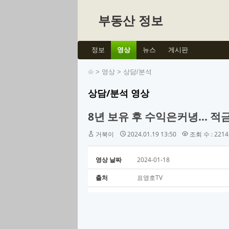
부동산 정보
정보
영상
뉴스
게시판
>
영상
>
상담/분석
상담/분석 영상
8년 보유 후 수익은커녕... 
거북이
2024.01.19 13:50
조회 수 : 2214
영상 날짜
2024-01-18
출처
표영호TV