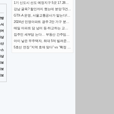
1기 신도시 선도 예정지구 5곳 17.28㎢ 토지거래허가구역 지정
강남 굴욕? 할인까지 했는데 분양 '0건'…통째로 공매 나온 이곳
GTX-A 운영, 서울교통공사가 맡는다! 내년 개통 준비 착착
탐방
2024년 민영아파트 광주 2만 가구 분양 예정
소식
매일 아파트 담 넘어 등·하교하는 교대생들…무슨 일?
리어
집주인 세부담 는다… 부동산 간주임대료 이자율 3.5%로 인상
영상
아이 낳은 무주택자, 최대 5억 빌려준다…특례대출 살펴보니
동산
5호선 연장 “지역 호재 맞다” vs “확정 아니고, 시장침체”… 전문가 전망 엇갈려
뉴스
영상
정보
정보
정보