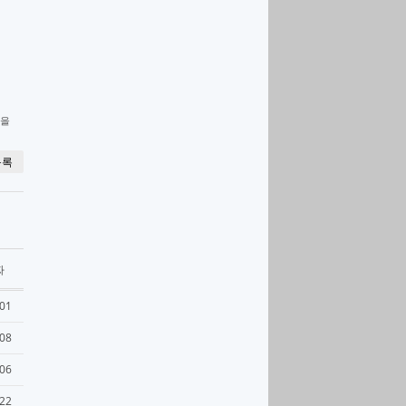
물을
목록
짜
-01
-08
-06
-22