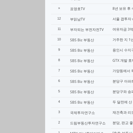
8년 보유 후
»
표영호TV
서울 갭투자 
12
부읽남TV
여유자금 3억
11
부자되는 부전자전TV
거주한 지 1
10
SBS Biz 부동산
용인시 수지구
9
SBS Biz 부동산
GTX 개발 
8
SBS Biz 부동산
가양동에서 목
7
SBS Biz 부동산
분당구 아파트
6
SBS Biz 부동산
분당구와 송파
5
SBS Biz 부동산
두 달전에 산
4
SBS Biz 부동산
재건축과 리모
3
국제투자연구소
분당, 판교 
2
드림부동산투자연구소
1