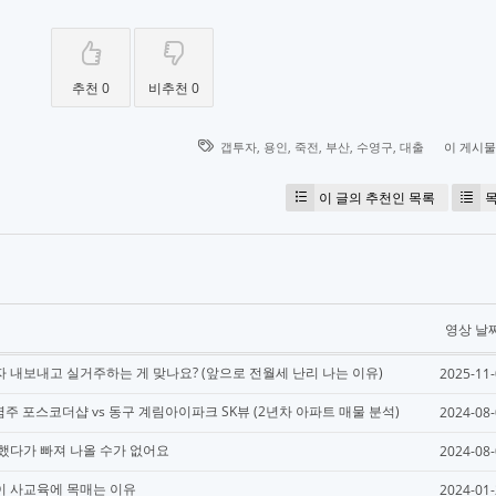
추천 0
비추천 0
갭투자
,
용인
,
죽전
,
부산
,
수영구
,
대출
이 게시
이 글의 추천인 목록
영상 날
 내보내고 실거주하는 게 맞나요? (앞으로 전월세 난리 나는 이유)
2025-11
 염주 포스코더샵 vs 동구 계림아이파크 SK뷰 (2년차 아파트 매물 분석)
2024-08
했다가 빠져 나올 수가 없어요
2024-08
이 사교육에 목매는 이유
2024-01