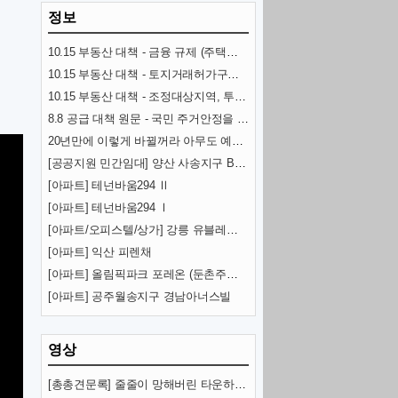
정보
10.15 부동산 대책 - 금융 규제 (주택담보대출, 스트레스 금리, 전세대출 DSR)
10.15 부동산 대책 - 토지거래허가구역 추가 지정과 규제 내용
10.15 부동산 대책 - 조정대상지역, 투기과열지구 추가 지정과 규제 내용
8.8 공급 대책 원문 - 국민 주거안정을 위한 주택공급 확대방안
20년만에 이렇게 바뀔꺼라 아무도 예상 못한 교통수단 (KTX)
[공공지원 민간임대] 양산 사송지구 B-8BL 사송 롯데캐슬
[아파트] 테넌바움294 Ⅱ
[아파트] 테넌바움294 Ⅰ
[아파트/오피스텔/상가] 강릉 유블레스 리센트
[아파트] 익산 피렌채
[아파트] 올림픽파크 포레온 (둔촌주공 재건축)
[아파트] 공주월송지구 경남아너스빌
영상
[총총견문록] 줄줄이 망해버린 타운하우스·빌라