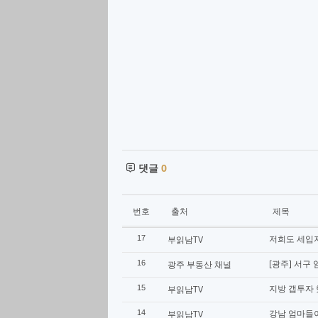
댓글
0
번호
출처
제목
저희도 세입자
17
부읽남TV
[광주] 서구
16
광주 부동산 채널
지방 갭투자 
15
부읽남TV
강남 엄마들
14
부읽남TV