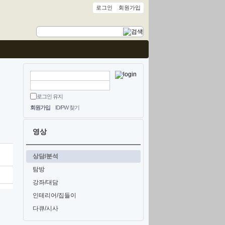
로그인
회원가입
로그인 유지
회원가입
ID/PW 찾기
영상
상담/분석
탐방
강좌/대담
인테리어/집들이
다큐/시사