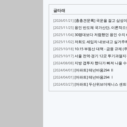
글타래
[총총견문록] 국운을 걸고 삼성이
[2026/01/21]
용인 반도체 국가산단, 이론적으
[2025/11/25]
30평대보다 저렴했던 용인 수지 6
[2025/11/04]
저희도 세입자 내보내고 실거주하는
[2025/11/02]
10.15 부동산 대책 - 금융 규제
[2025/10/18]
서울 전역·경기 12곳 투기과열
[2025/10/17]
지방 갭투자 했다가 빠져 나올 
[2024/08/08]
[아파트] 테넌바움294 Ⅱ
[2024/04/01]
[아파트] 테넌바움294 Ⅰ
[2024/04/01]
[아파트] 두산위브더제니스 센트럴
[2024/03/27]