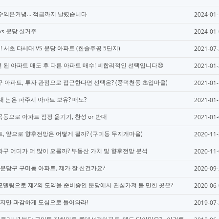
 수익은커녕... 적금까지 날렸습니다
2024-01
vs 분당 실거주
2024-01
! 서초 다세대 VS 분당 아파트 (한솔주공 5단지)
2021-07
년 된 아파트 매도 후 다른 아파트 매수! 비합리적인 선택입니다😣
2021-01
 아파트, 투자 관점으로 접근한다면 선택은? (풍덕천동 초입마을)
2021-01
호재 남은 파주시 아파트 보유? 매도?
2021-01
동으로 아파트 점핑 옮기기, 찬성 or 반대
2021-01
, 앞으로 향후전망은 어떻게 될까? (구미동 무지개마을)
2020-11
구 어디가 더 많이 오를까? 부동산 가치 및 향후전망 분석
2020-11
 분당구 구미동 아파트, 제가 잘 산건가요?
2020-09
델링으로 제2의 도약을 준비중인 분당에서 관심가져 볼 만한 곳은?
2020-06
좋지만 과감하게 도심으로 들어와라!
2019-07