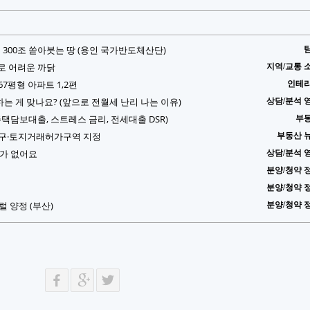
 300조 쏟아붓는 땅 (용인 국가반도체산단)
로 어려운 까닭
지역/교통 
7평형 아파트 1,2편
인테
 게 맞나요? (앞으로 전월세 난리 나는 이유)
상담/분석 
 (주택담보대출, 스트레스 금리, 전세대출 DSR)
부
지구·토지거래허가구역 지정
부동산 
수가 없어요
상담/분석 
분양/청약 
분양/청약 
 양정 (부산)
분양/청약 