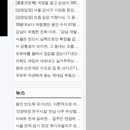
[총총견문록] 국운을 걸고 삼성이 300조 쏟아붓는 땅 (용인 국가반도체산단)
[당장임장] 서울 강서구 가양동 한강변 아파트 (가양중앙하이츠)
[당장임장] 요즘 집값 미쳤다는 그 동네 (분당신도시)
30평대보다 저렴했던 용인 수지 67평형 아파트 1,2편
강남이 위험한 진짜 이유…"강남 개발자들이 가장 후회한 '이것'이 남긴 이 땅의 한계" (김시덕)
서울은 반드시 남쪽으로만 확장될 겁니다 (김시덕 박사)
이 공통점이 보이면, 그 동네는 오릅니다! (제2의 강남?) (도시문헌학자 김시덕)
보유세를 올려서 집값을 잡는다? 대단한 착각입니다. (서울대 김경민 교수)
저희도 세입자 내보내고 실거주하는 게 맞나요? (앞으로 전월세 난리 나는 이유)
원래 선진국은 수도권 집 못 산다고? (+ 이상경 국토부차관 뒷이야기)
국토부 차관에게 듣는 역대급 부동산 대책의 의미 [이상경 국토부 제1차관]
뉴스
용인 반도체 국가산단, 이론적으로 어려운 까닭
'인공태양 연구시설' 전남 나주 우선협상대상자 선정(종합)
아파트 전세 살려면… 집주인 면접에 6개월 인턴까지?
서울 전역·경기 12곳 투기과열지구·토지거래허가구역 지정